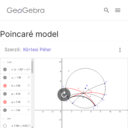
Google Classroom
Poincaré model
Szerző:
Körtesi Péter
GeoGebra Classroom
Bejelentkezés