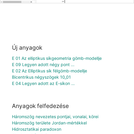
Új anyagok
E 01 Az elliptikus síkgeometria gömb-modellje
E 09 Legyen adott négy pont ...
E 02 Az Elliptikus sík félgömb-modellje
Bicentrikus négyszögek 10_01
E 04 Legyen adott az E-síkon ...
Anyagok felfedezése
Háromszög nevezetes pontjai, vonalai, körei
Háromszög területe Jordan-mértékkel
Hidrosztatikai paradoxon