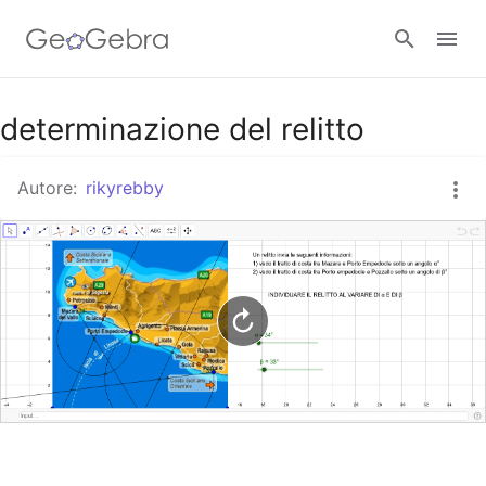
Google Classroom
determinazione del relitto
Autore:
rikyrebby
GeoGebra Classroom
Accedi