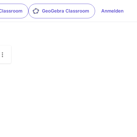
Classroom
GeoGebra Classroom
Anmelden