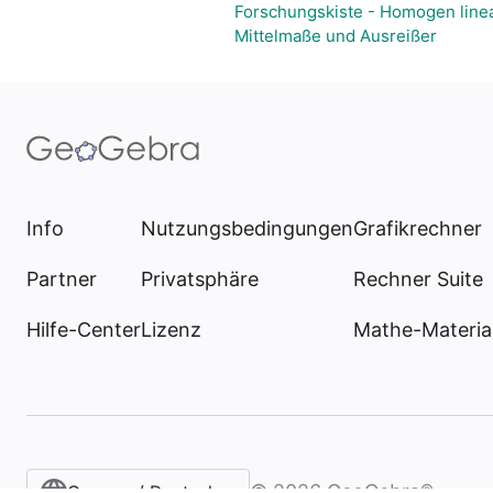
Forschungskiste - Homogen line
Mittelmaße und Ausreißer
Info
Nutzungsbedingungen
Grafikrechner
Partner
Privatsphäre
Rechner Suite
Hilfe-Center
Lizenz
Mathe-Materia
©
2026
GeoGebra®
German / Deutsch