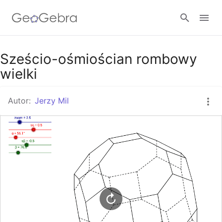
Google Classroom
Sześcio-ośmiościan rombowy
wielki
GeoGebra Classroom
Autor:
Jerzy Mil
Zaloguj się