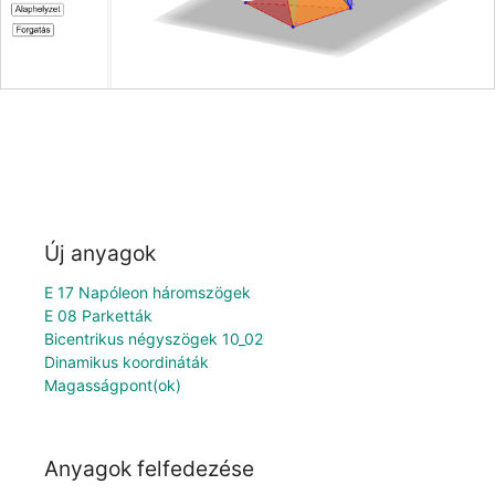
Új anyagok
E 17 Napóleon háromszögek
E 08 Parketták
Bicentrikus négyszögek 10_02
Dinamikus koordináták
Magasságpont(ok)
Anyagok felfedezése