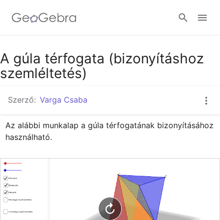
Google Classroom
A gúla térfogata (bizonyításhoz
szemléltetés)
GeoGebra Classroom
Szerző:
Varga Csaba
Az alábbi munkalap a gúla térfogatának bizonyításához 
Bejelentkezés
használható.