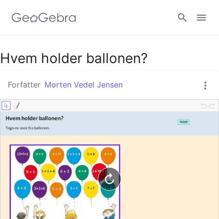
Google Classroom
Hvem holder ballonen?
Forfatter
Morten Vedel Jensen
GeoGebra Classroom
Log ind