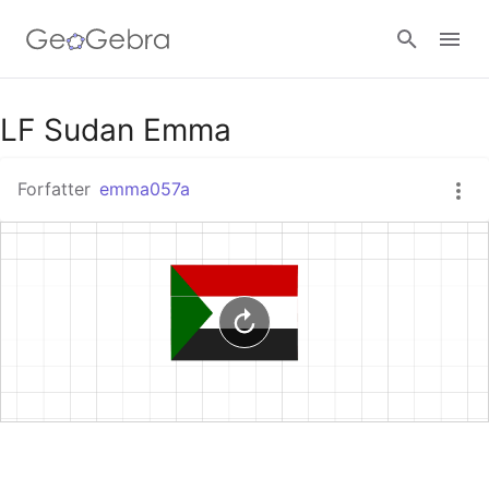
Google Classroom
LF Sudan Emma
Forfatter
emma057a
GeoGebra Classroom
Log ind