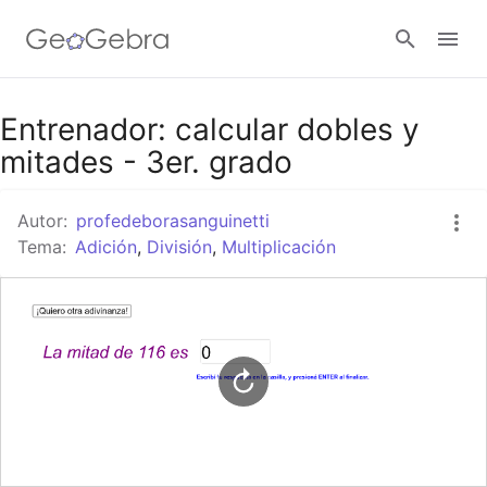
Google Classroom
Entrenador: calcular dobles y
mitades - 3er. grado
GeoGebra Classroom
Autor:
profedeborasanguinetti
Tema:
Adición
,
División
,
Multiplicación
Abrir sesión