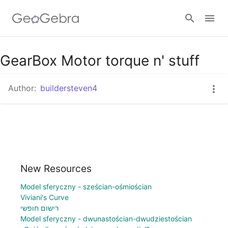
GearBox Motor torque n' stuff
Sign in
Author:
buildersteven4
New Resources
Model sferyczny - sześcian-ośmiościan
Viviani's Curve
רישום חופשי
Model sferyczny - dwunastościan-dwudziestościan