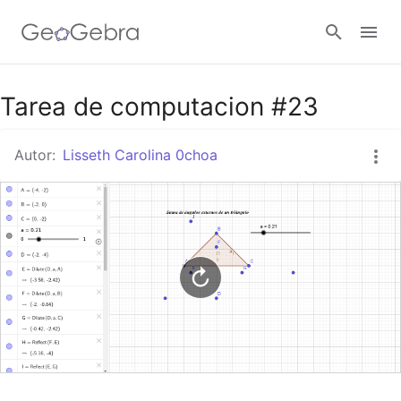
Google Classroom
Tarea de computacion #23
Autor:
Lisseth Carolina 0choa
GeoGebra Classroom
Abrir sesión