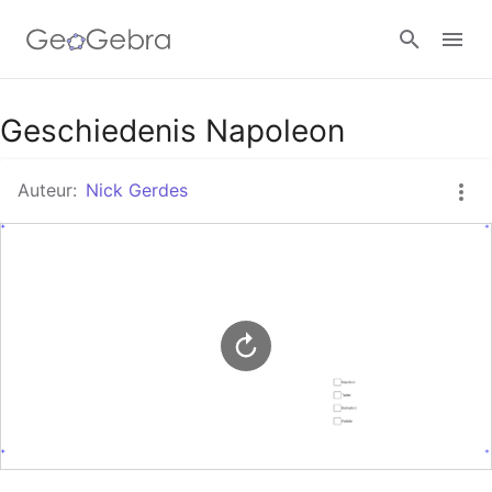
Google Classroom
Geschiedenis Napoleon
Auteur:
Nick Gerdes
GeoGebra Klaslokaal
Aanmelden