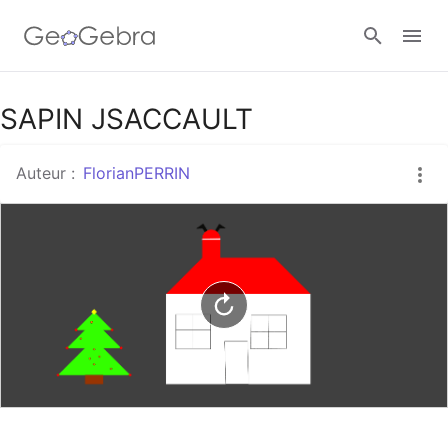
Google Classroom
SAPIN JSACCAULT
Auteur :
FlorianPERRIN
Classe GeoGebra
Se connecter