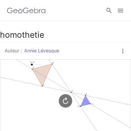
Google Classroom
homothetie
Auteur :
Annie Lévesque
Classe GeoGebra
Se connecter