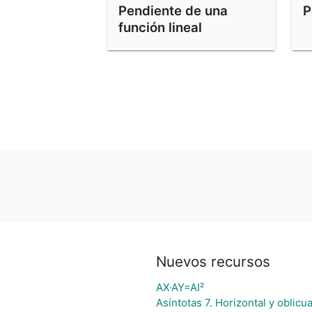
Pendiente de una
P
función lineal
Nuevos recursos
AX·AY=AI²
Asíntotas 7. Horizontal y oblicu