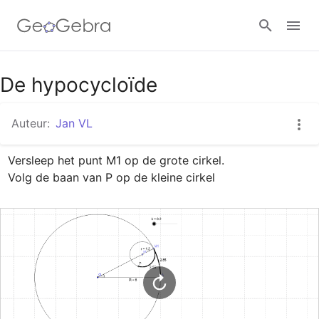
Google Classroom
De hypocycloïde
Auteur:
Jan VL
GeoGebra Klaslokaal
Versleep het punt M1 op de grote cirkel.

Volg de baan van P op de kleine cirkel
Aanmelden