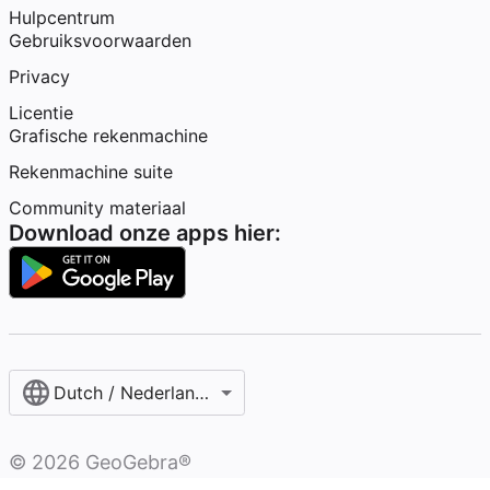
Hulpcentrum
Gebruiksvoorwaarden
Privacy
Licentie
Grafische rekenmachine
Rekenmachine suite
Community materiaal
Download onze apps hier:
Dutch / Nederlands‎ (België)‎
©
2026
GeoGebra®