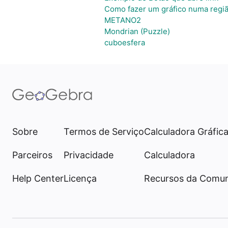
Como fazer um gráfico numa regi
METANO2
Mondrian (Puzzle)
cuboesfera
Sobre
Termos de Serviço
Calculadora Gráfic
Parceiros
Privacidade
Calculadora
Help Center
Licença
Recursos da Comu