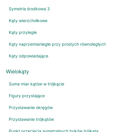
Symetria środkowa 3
Kąty wierzchołkowe
Kąty przyległe
Kąty naprzemianległe przy prostych równoległych
Kąty odpowiadające
Wielokąty
Suma miar kątów w trójkącie
Figury przystające
Przystawanie okręgów
Przystawanie trójkątów
Punkt przecięcia symetralnych boków trójkąta