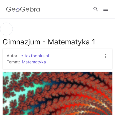
Google Classroom
Gimnazjum - Matematyka 1
Zarys
GeoGebra Classroom
Gimnazjum - Matematyka 1
Autor:
e-textbooks.pl
Podstawowe figury płaskie
Temat:
Matematyka
Zaloguj się
Wielokąty