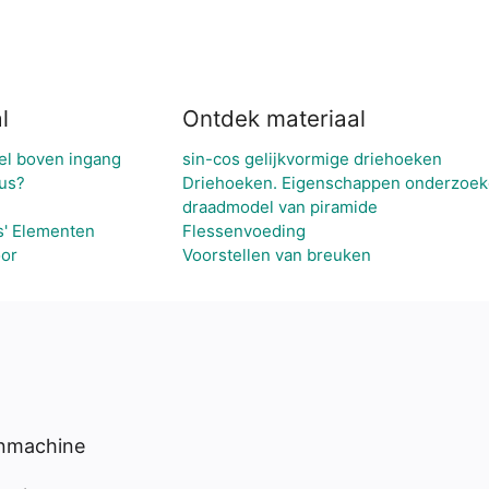
l
Ontdek materiaal
el boven ingang
sin-cos gelijkvormige driehoeken
ius?
Driehoeken. Eigenschappen onderzoe
draadmodel van piramide
s' Elementen
Flessenvoeding
oor
Voorstellen van breuken
enmachine