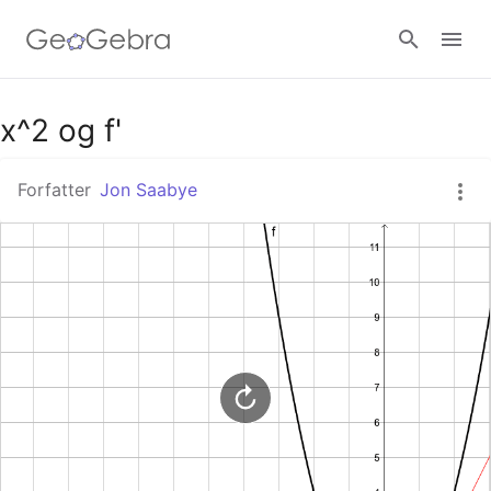
Google Classroom
x^2 og f'
Forfatter
Jon Saabye
GeoGebra Classroom
Log ind