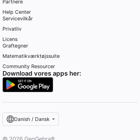
Partnere
Help Center
Servicevilkår
Privatliv
Licens
Graftegner
Matematikværktøjssuite
Community Resourcer
Download vores apps her:
Danish / Dansk‎
©
2026
GeoGebra®