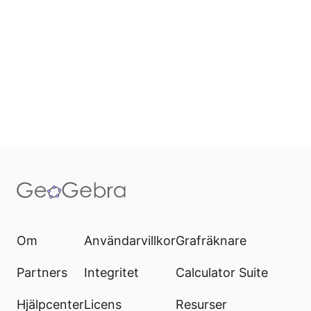
Om
Användarvillkor
Grafräknare
Partners
Integritet
Calculator Suite
Hjälpcenter
Licens
Resurser