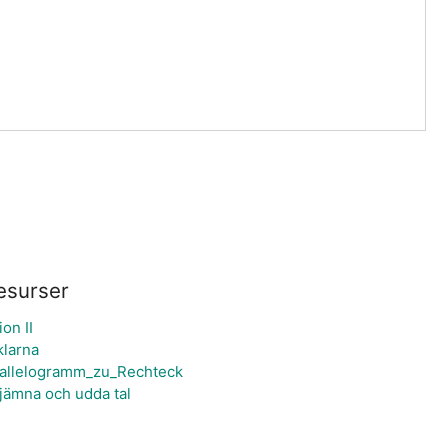
esurser
ion II
klarna
allelogramm_zu_Rechteck
 jämna och udda tal