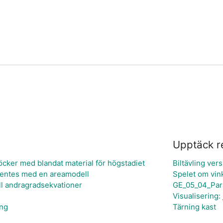
Upptäck r
ker med blandat material för högstadiet
Biltävling vers
rentes med en areamodell
Spelet om vin
ll andragradsekvationer
GE_05_04_Par
Visualisering:
ng
Tärning kast