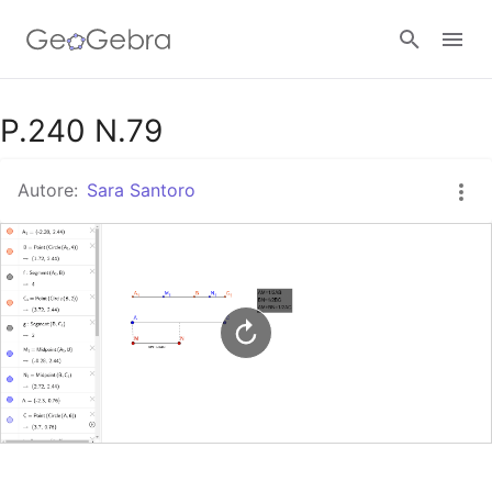
Google Classroom
P.240 N.79
Autore:
Sara Santoro
GeoGebra Classroom
Accedi