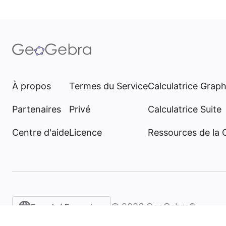
À propos
Termes du Service
Calculatrice Grap
Partenaires
Privé
Calculatrice Suite
Centre d'aide
Licence
Ressources de la
©
2026
GeoGebra®
French / Français‎