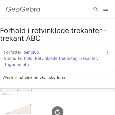
Google Classroom
Forhold i retvinklede trekanter -
trekant ABC
GeoGebra Classroom
Forfatter
benbi85
Emne:
Forhold
,
Retvinklede trekanter
,
Trekanter
,
Trigonometri
Log ind
Ændrer på vinklen vha. skyderen