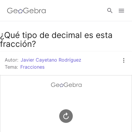
Google Classroom
¿Qué tipo de decimal es esta
fracción?
GeoGebra Classroom
Autor:
Javier Cayetano Rodríguez
Tema:
Fracciones
Abrir sesión