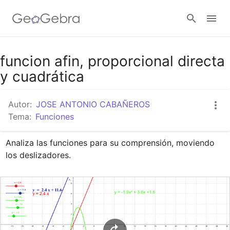
Google Classroom
funcion afin, proporcional directa
y cuadrática
GeoGebra Classroom
Autor:
JOSE ANTONIO CABAÑEROS
Tema:
Funciones
Abrir sesión
Analiza las funciones para su comprensión, moviendo 
los deslizadores.