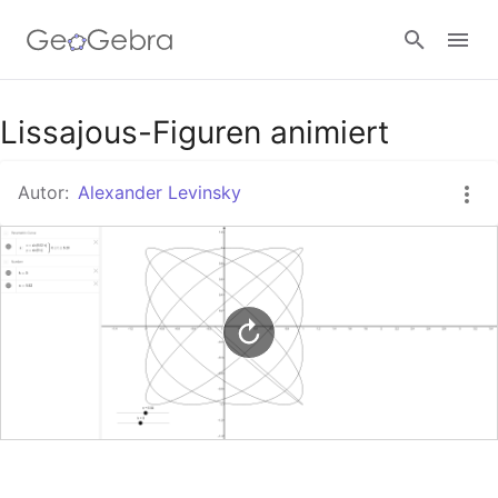
Google Classroom
Lissajous-Figuren animiert
Autor:
Alexander Levinsky
GeoGebra Classroom
Anmelden