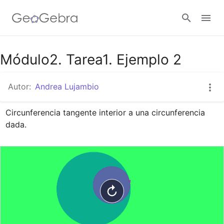
Google Classroom
Módulo2. Tarea1. Ejemplo 2
Autor:
Andrea Lujambio
GeoGebra Classroom
Circunferencia tangente interior a una circunferencia 
dada.
Abrir sesión