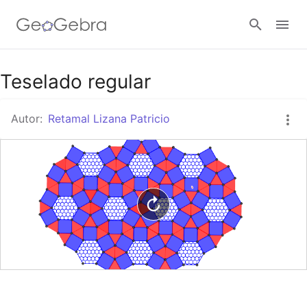
Google Classroom
Teselado regular
Autor:
Retamal Lizana Patricio
GeoGebra Classroom
Abrir sesión