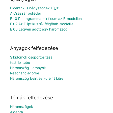
Bicentrikus négyszögek 10_01
A Császár poliéder
E 10 Pentagramma mirificum az E-modellen
E 02 Az Elliptikus sík félgömb-modellje
E 06 Legyen adott egy háromszög ...
Anyagok felfedezése
Síkidomok csoportosítása.
test_ip_tube
Háromszög - arányok
Rezonanciagörbe
Háromszög beírt és köré írt köre
Témák felfedezése
Háromszögek
Algebra