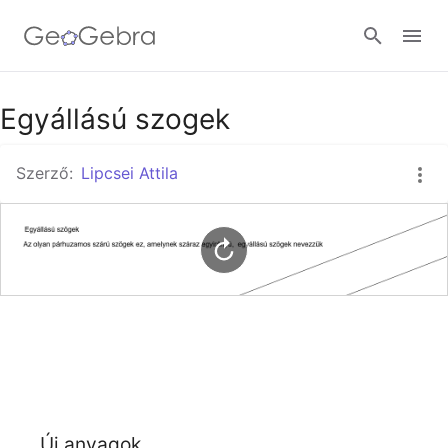
Google Classroom
Egyállású szogek
Szerző:
Lipcsei Attila
GeoGebra Classroom
Bejelentkezés
Új anyagok