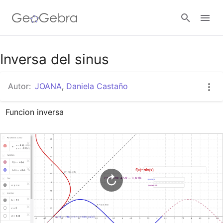
Google Classroom
Inversa del sinus
Autor:
JOANA
,
Daniela Castaño
GeoGebra Classroom
Funcion inversa
Abrir sesión