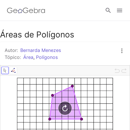
Google Classroom
Áreas de Polígonos
Autor:
Bernarda Menezes
Tarefa
Tópico:
Área
,
Polígonos
Entrar no sistema