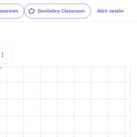
lassroom
GeoGebra Classroom
Abrir sesión