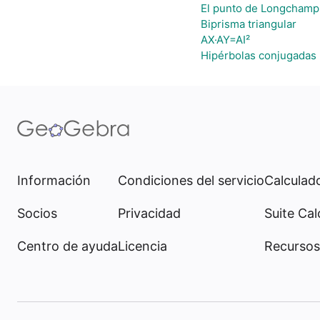
El punto de Longchamp
Biprisma triangular
AX·AY=AI²
Hipérbolas conjugadas
Información
Condiciones del servicio
Calculado
Socios
Privacidad
Suite Cal
Centro de ayuda
Licencia
Recursos