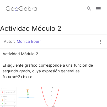
Google Classroom
Actividad Módulo 2
Autor:
Mónica Boerr
GeoGebra Classroom
Actividad Módulo 2

Abrir sesión
El siguiente gráfico corresponde a una función de 
segundo grado, cuya expresión general es 
f(x)=ax^2+bx+c