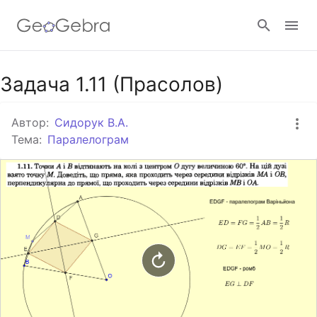
Google Клас
Задача 1.11 (Прасолов)
Автор:
Сидорук В.А.
GeoGebra Клас
Тема:
Паралелограм
Увійти