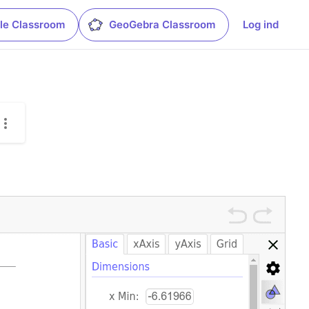
le Classroom
GeoGebra Classroom
Log ind